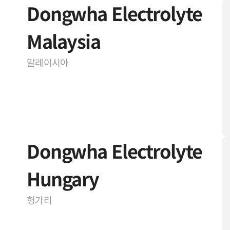
Dongwha Electrolyte
Malaysia
말레이시아
Dongwha Electrolyte
Hungary
헝가리