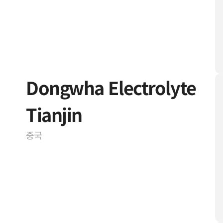
Dongwha Electrolyte
Tianjin
중국