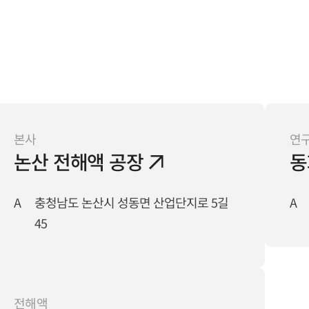
본사
연
논산 전해액 공장
동
A
충청남도 논산시 성동면 산업단지로 5길
A
45
전해액