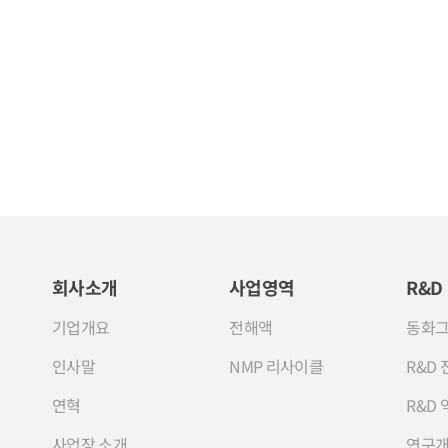
회사소개
사업영역
R&D
기업개요
전해액
동화그
인사말
NMP 리사이클
R&D 
연혁
R&D 
사업장 소개
연구개